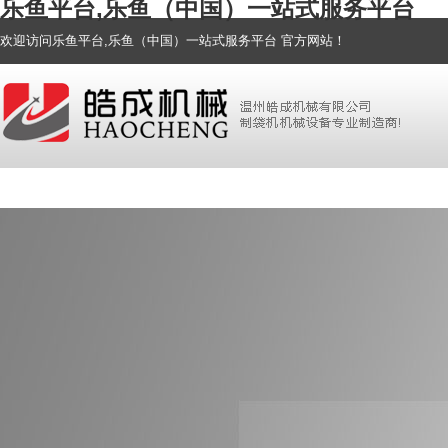
乐鱼平台,乐鱼（中国）一站式服务平台
欢迎访问乐鱼平台,乐鱼（中国）一站式服务平台 官方网站！