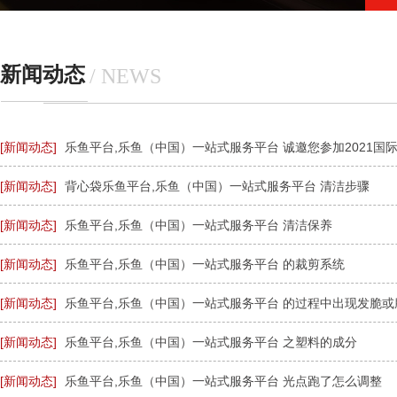
新闻动态
/ NEWS
[新闻动态]
乐鱼平台,乐鱼（中国）一站式服务平台 诚邀您参加2021国
[新闻动态]
背心袋乐鱼平台,乐鱼（中国）一站式服务平台 清洁步骤
[新闻动态]
乐鱼平台,乐鱼（中国）一站式服务平台 清洁保养
[新闻动态]
乐鱼平台,乐鱼（中国）一站式服务平台 的裁剪系统
[新闻动态]
乐鱼平台,乐鱼（中国）一站式服务平台 的过程中出现发脆
[新闻动态]
乐鱼平台,乐鱼（中国）一站式服务平台 之塑料的成分
[新闻动态]
乐鱼平台,乐鱼（中国）一站式服务平台 光点跑了怎么调整