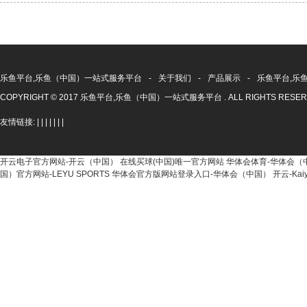
乐鱼平台,乐鱼（中国）一站式服务平台
-
关于我们
-
产品展示
-
乐鱼平台,乐
COPYRIGHT © 2017 乐鱼平台,乐鱼（中国）一站式服务平台 . ALL RIGHTS RESE
友情链接: | | | | | | |
开云电子官方网站-开云（中国）
在线买球(中国)唯一官方网站
华体会体育-华体会（
国）官方网站-LEYU SPORTS
华体会官方版网站登录入口-华体会（中国）
开云-Ka