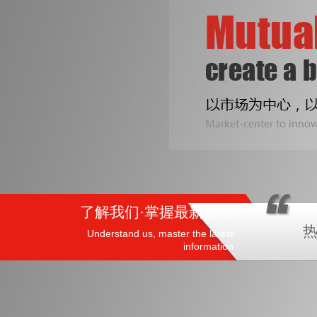
了解我们·掌握最新资讯
Understand us, master the latest
information
产品分类
/ PRODUCT