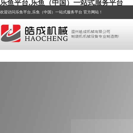
乐鱼平台,乐鱼（中国）一站式服务平台
欢迎访问乐鱼平台,乐鱼（中国）一站式服务平台 官方网站！